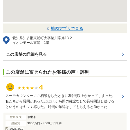
地図アプリで見る
愛知県知多郡東浦町大字緒川字旭13-2
イオンモール東浦 1階
この店舗の詳細を見る
この店舗に寄せられたお客様の声・評判
スーモカウンターにご相談をしたときに3時間以上かかってしまった。
私たちから質問があったとはいえ 時間の確認なしで長時間話し続ける
というのはキツく感じた。 時間の確認はしてもらえると助かった。 紹
介していただいた営業の方はいい人ばかりで、相談してよかったと感
世帯構成
単世帯
じています。 ありがとうございました。
建築費
3000万円～4000万円未満
2026/4/19