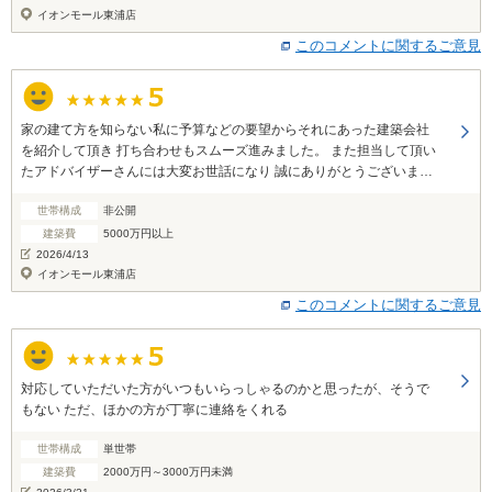
イオンモール東浦店
このコメントに関するご意見
家の建て方を知らない私に予算などの要望からそれにあった建築会社
を紹介して頂き 打ち合わせもスムーズ進みました。 また担当して頂い
たアドバイザーさんには大変お世話になり 誠にありがとうございまし
た。 フォローの連絡を頂いた時は嬉しかったです。
世帯構成
非公開
建築費
5000万円以上
2026/4/13
イオンモール東浦店
このコメントに関するご意見
対応していただいた方がいつもいらっしゃるのかと思ったが、そうで
もない ただ、ほかの方が丁寧に連絡をくれる
世帯構成
単世帯
建築費
2000万円～3000万円未満