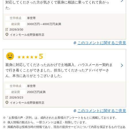
対応してくださった方が気さくで親身に相談に乗ってくれて良かっ
た。
世帯構成
単世帯
建築費
3000万円～4000万円未満
2026/3/30
イオンモール佐野新都市店
このコメントに関するご意見
親身に対応してくださったおかげで土地購入、ハウスメーカー契約ま
で行き着くことができました。担当してくださったアドバイザーさ
ん、本当にありがとうございました。
世帯構成
単世帯
建築費
2000万円未満
2026/3/23
イオンモール佐野新都市店
このコメントに関するご意見
※「お客様の声・評判」は、成約されたお客様のアンケートをもとに掲載しております。
※ 個人情報の観点から、一部コメントは修正・削除しています。
※ 掲載内容は投稿当時の情報であり、現在の提供サービスについて内容を保証するものではあ