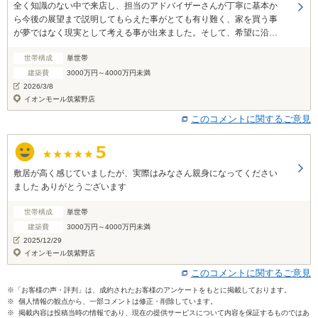
全く知識のない中で来店し、担当のアドバイザーさんが丁寧に基本か
ら今後の展望まで説明してもらえた事がとても有り難く、家を買う事
が夢ではなく現実として考える事が出来ました。そして、希望に沿っ
た建設会社を複数紹介してもらえた事であちこち探し回る事もなく、
世帯構成
単世帯
また、それぞれの会社の比較もする事が出来て良かったです。その結
果、とても素晴らしい会社の営業担当者の方と出会う事が出来まし
建築費
3000万円～4000万円未満
た。本当にありがとうございました。
2026/3/8
イオンモール筑紫野店
このコメントに関するご意見
敷居が高く感じていましたが、実際はみなさん親身になってください
ました ありがとうございます
世帯構成
単世帯
建築費
3000万円～4000万円未満
2025/12/29
イオンモール筑紫野店
このコメントに関するご意見
※「お客様の声・評判」は、成約されたお客様のアンケートをもとに掲載しております。
※ 個人情報の観点から、一部コメントは修正・削除しています。
※ 掲載内容は投稿当時の情報であり、現在の提供サービスについて内容を保証するものではあ