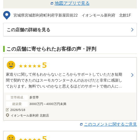
地図アプリで見る
宮城県宮城郡利府町利府字新屋田前22 イオンモール新利府 北館1F
この店舗の詳細を見る
この店舗に寄せられたお客様の声・評判
家造りに関して何もわからないところからサポートしていただき短期
間で契約できたのはスーモカウンターさんのおかげだと非常に感謝し
ております。無料でいいのかなと思えるほどのサポートで他の人にも
スーモカウンターをおすすめしたいです。
世帯構成
多世帯
建築費
3000万円～4000万円未満
2026/5/18
イオンモール新利府 北館店
このコメントに関するご意見