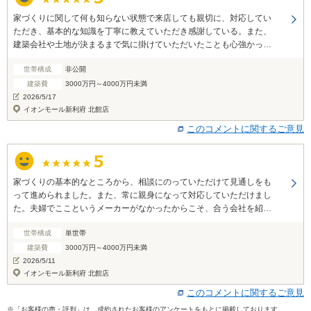
家づくりに関して何も知らない状態で来店しても親切に、対応してい
ただき、基本的な知識を丁寧に教えていただき感謝している。また、
建築会社や土地が決まるまで気に掛けていただいたことも心強かっ
た。
世帯構成
非公開
建築費
3000万円～4000万円未満
2026/5/17
イオンモール新利府 北館店
このコメントに関するご意見
家づくりの基本的なところから、相談にのっていただけて見通しをも
って進められました。また、常に親身になって対応していただけまし
た。夫婦でここというメーカーがなかったからこそ、合う会社を紹介
していただき、比較検討ができました。
世帯構成
単世帯
建築費
3000万円～4000万円未満
2026/5/11
イオンモール新利府 北館店
このコメントに関するご意見
※「お客様の声・評判」は、成約されたお客様のアンケートをもとに掲載しております。