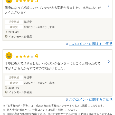
親身になって相談にのっていただき大変助かりました。 本当にありが
とうございます！
世帯構成
単世帯
建築費
3000万円～4000万円未満
2026/4/6
イオンモール鈴鹿店
このコメントに関するご意見
丁寧に教えて頂きました。ハウジングセンターに行こうと思ったので
すが１からわからずですので助かりました。
世帯構成
単世帯
建築費
3000万円～4000万円未満
2026/4/2
イオンモール鈴鹿店
このコメントに関するご意見
※「お客様の声・評判」は、成約されたお客様のアンケートをもとに掲載しております。
※ 個人情報の観点から、一部コメントは修正・削除しています。
※ 掲載内容は投稿当時の情報であり、現在の提供サービスについて内容を保証するものではあ