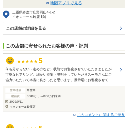
地図アプリで見る
三重県鈴鹿市庄野羽山4-1-2
イオンモール鈴鹿 1階
この店舗の詳細を見る
この店舗に寄せられたお客様の声・評判
何も分からない（進め方など）状態でお邪魔させていただきましたが
丁寧なヒアリング、細かい提案・説明をしていただきスーモさんにご
協力いただいて本当に良かったと思います。展示場にお邪魔させてい
ただいた後のヒアリングなどもあり自分たちの悩んでいるポイントな
世帯構成
単世帯
ども各会社に伝えていただいた為スムーズに進めることができまし
た。本来であればお断りしにくいところもスーモさんに依頼させてい
建築費
3000万円～4000万円未満
ただけるため安心して進めることができました。ありがとうございま
2026/5/11
した。
イオンモール鈴鹿店
このコメントに関するご意見