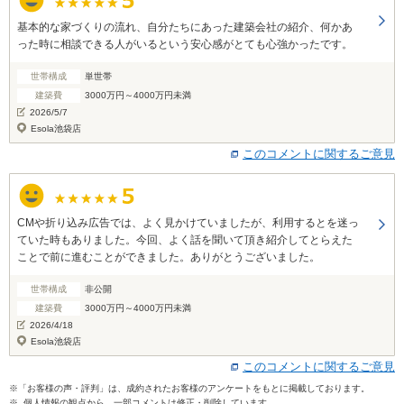
基本的な家づくりの流れ、自分たちにあった建築会社の紹介、何かあ
った時に相談できる人がいるという安心感がとても心強かったです。
世帯構成
単世帯
建築費
3000万円～4000万円未満
2026/5/7
Esola池袋店
このコメントに関するご意見
CMや折り込み広告では、よく見かけていましたが、利用するとを迷っ
ていた時もありました。今回、よく話を聞いて頂き紹介してとらえた
ことで前に進むことができました。ありがとうございました。
世帯構成
非公開
建築費
3000万円～4000万円未満
2026/4/18
Esola池袋店
このコメントに関するご意見
※「お客様の声・評判」は、成約されたお客様のアンケートをもとに掲載しております。
※ 個人情報の観点から、一部コメントは修正・削除しています。