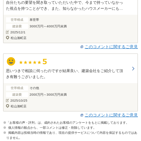
自分たちの要望を聞き取っていただいた中で、今まで持っていなかっ
た視点を持つことができ、また、知らなかったハウスメーカーにも出
会うことができ、満足している。
世帯構成
単世帯
建築費
3000万円～4000万円未満
2025/12/1
松山湊町店
このコメントに関するご意見
思いつきで相談に伺ったのですが結果良い、建築会社をご紹介して頂
き有難うございました。
世帯構成
その他
建築費
2000万円～3000万円未満
2025/10/25
松山湊町店
このコメントに関するご意見
※「お客様の声・評判」は、成約されたお客様のアンケートをもとに掲載しております。
※ 個人情報の観点から、一部コメントは修正・削除しています。
※ 掲載内容は投稿当時の情報であり、現在の提供サービスについて内容を保証するものではあ
りません。