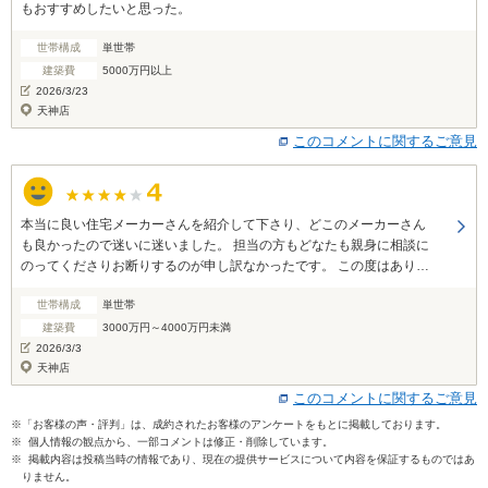
もおすすめしたいと思った。
世帯構成
単世帯
建築費
5000万円以上
2026/3/23
天神店
このコメントに関するご意見
本当に良い住宅メーカーさんを紹介して下さり、どこのメーカーさん
も良かったので迷いに迷いました。 担当の方もどなたも親身に相談に
のってくださりお断りするのが申し訳なかったです。 この度はありが
とうございました。
世帯構成
単世帯
建築費
3000万円～4000万円未満
2026/3/3
天神店
このコメントに関するご意見
※「お客様の声・評判」は、成約されたお客様のアンケートをもとに掲載しております。
※ 個人情報の観点から、一部コメントは修正・削除しています。
※ 掲載内容は投稿当時の情報であり、現在の提供サービスについて内容を保証するものではあ
りません。