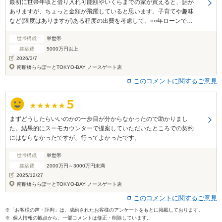
最初に世帯年収と借り入れ可能額やいくらまでの家が買えると、話が
ありますが、ちょっと金額が飛躍していると思います。子育てや趣味
など(限度はありますが)ある程度の出費を考慮して、○○年ローンで
月々このくらいの支払いなら余裕持って家建てられますよみたいな案
世帯構成
単世帯
内があったほうが良いと思いました。私たちは最初にに5500万?6000
万の家建てられると言われました(たしか)が、自分で試算した結果その
建築費
5000万円以上
借り入れではかなり苦しいと感じました。
2026/3/7
南船橋ららぽーとTOKYO-BAY ノースゲート店
このコメントに関するご意見
まずどうしたらいいのかの一歩目が分からなかったので助かりまし
た。結果的にスーモカウンターで提案していただいたところでの契約
にはならなかったですが、行ってよかったです。
世帯構成
単世帯
建築費
2000万円～3000万円未満
2025/12/27
南船橋ららぽーとTOKYO-BAY ノースゲート店
このコメントに関するご意見
※「お客様の声・評判」は、成約されたお客様のアンケートをもとに掲載しております。
※ 個人情報の観点から、一部コメントは修正・削除しています。