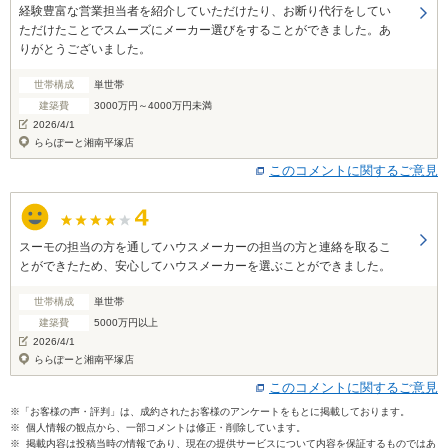
経験豊富な営業担当者を紹介していただけたり、お断り代行をしてい
ただけたことでスムーズにメーカー選びをすることができました。あ
りがとうございました。
世帯構成
単世帯
建築費
3000万円～4000万円未満
2026/4/1
ららぽーと湘南平塚店
このコメントに関するご意見
スーモの担当の方を通してハウスメーカーの担当の方と連絡を取るこ
とができたため、安心してハウスメーカーを選ぶことができました。
世帯構成
単世帯
建築費
5000万円以上
2026/4/1
ららぽーと湘南平塚店
このコメントに関するご意見
※「お客様の声・評判」は、成約されたお客様のアンケートをもとに掲載しております。
※ 個人情報の観点から、一部コメントは修正・削除しています。
※ 掲載内容は投稿当時の情報であり、現在の提供サービスについて内容を保証するものではあ