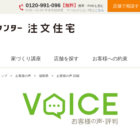
0120-991-096
【無料】
店舗で相談す
携帯・PHSも含む
9:00～21:00 年末年始休業 ※つながらない時は
こちら
家づくり講座
店舗を探す
お客様への約束
トップ
お客様の声
福島県
お客様の声 詳細