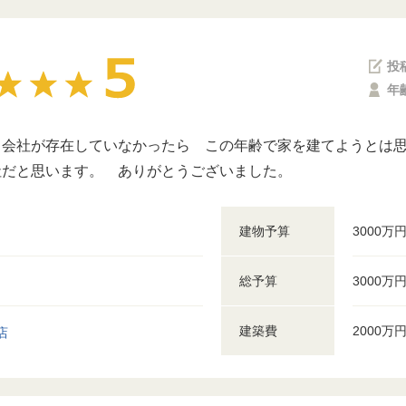
投
年
う会社が存在していなかったら この年齢で家を建てようとは
社だと思います。 ありがとうございました。
建物予算
3000万
総予算
3000万
建築費
2000万
店