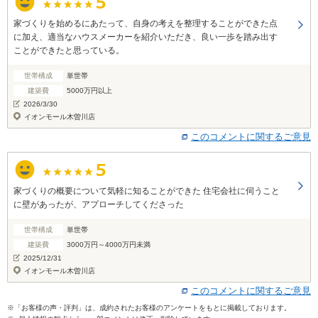
家づくりを始めるにあたって、自身の考えを整理することができた点
に加え、適当なハウスメーカーを紹介いただき、良い一歩を踏み出す
ことができたと思っている。
世帯構成
単世帯
建築費
5000万円以上
2026/3/30
イオンモール木曽川店
このコメントに関するご意見
家づくりの概要について気軽に知ることができた 住宅会社に伺うこと
に壁があったが、アプローチしてくださった
世帯構成
単世帯
建築費
3000万円～4000万円未満
2025/12/31
イオンモール木曽川店
このコメントに関するご意見
※「お客様の声・評判」は、成約されたお客様のアンケートをもとに掲載しております。