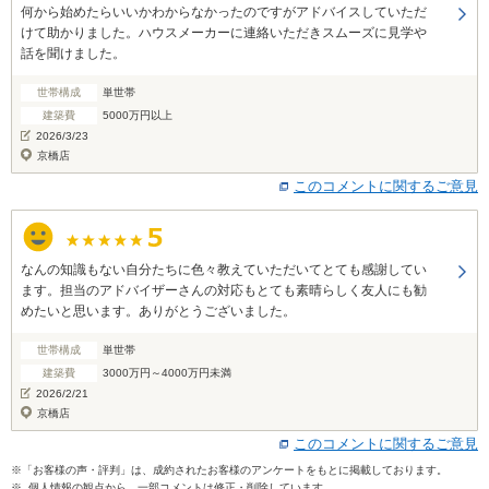
何から始めたらいいかわからなかったのですがアドバイスしていただ
けて助かりました。ハウスメーカーに連絡いただきスムーズに見学や
話を聞けました。
世帯構成
単世帯
建築費
5000万円以上
2026/3/23
京橋店
このコメントに関するご意見
なんの知識もない自分たちに色々教えていただいてとても感謝してい
ます。担当のアドバイザーさんの対応もとても素晴らしく友人にも勧
めたいと思います。ありがとうございました。
世帯構成
単世帯
建築費
3000万円～4000万円未満
2026/2/21
京橋店
このコメントに関するご意見
※「お客様の声・評判」は、成約されたお客様のアンケートをもとに掲載しております。
※ 個人情報の観点から、一部コメントは修正・削除しています。