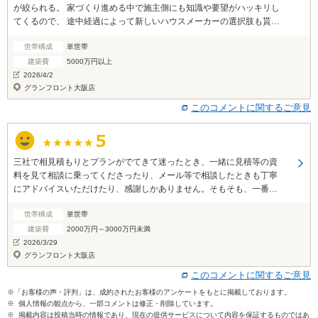
が絞られる。 家づくり進める中で施主側にも知識や要望がハッキリし
てくるので、 途中経過によって新しいハウスメーカーの選択肢も貰え
たり、施主側がちょっと気になるハウスメーカー繋いでもらえたりす
世帯構成
単世帯
るサービスがあるとより良かった
建築費
5000万円以上
2026/4/2
グランフロント大阪店
このコメントに関するご意見
三社で相見積もりとプランがでてきて迷ったとき、一緒に見積等の資
料を見て相談に乗ってくださったり、メール等で相談したときも丁寧
にアドバイスいただけたり、感謝しかありません。そもそも、一番初
めに何もわからないところから注文住宅や住宅ローンについて教えて
世帯構成
単世帯
くださったことも感謝しています。
建築費
2000万円～3000万円未満
2026/3/29
グランフロント大阪店
このコメントに関するご意見
※「お客様の声・評判」は、成約されたお客様のアンケートをもとに掲載しております。
※ 個人情報の観点から、一部コメントは修正・削除しています。
※ 掲載内容は投稿当時の情報であり、現在の提供サービスについて内容を保証するものではあ