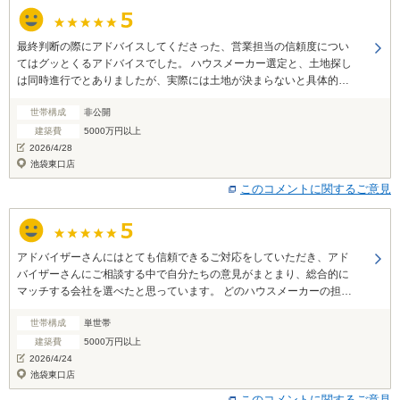
最終判断の際にアドバイスしてくださった、営業担当の信頼度につい
てはグッとくるアドバイスでした。 ハウスメーカー選定と、土地探し
は同時進行でとありましたが、実際には土地が決まらないと具体的な
プランが提案してもらえないので、土地探しが先、もしくは決定した
世帯構成
非公開
後だとハウスメーカー選定もよりスムーズなのかなと思えました。
建築費
5000万円以上
2026/4/28
池袋東口店
このコメントに関するご意見
アドバイザーさんにはとても信頼できるご対応をしていただき、アド
バイザーさんにご相談する中で自分たちの意見がまとまり、総合的に
マッチする会社を選べたと思っています。 どのハウスメーカーの担当
者よりも、アドバイザーさんが一番信頼できる方だと感じたほどでし
世帯構成
単世帯
た！
建築費
5000万円以上
2026/4/24
池袋東口店
このコメントに関するご意見