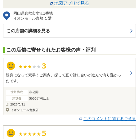
地図アプリで見る
岡山県倉敷市水江1番地
イオンモール倉敷 １階
この店舗の詳細を見る
この店舗に寄せられたお客様の声・評判
親身になって素早くご案内、探して直ぐ話し合いが進んで有り難かっ
たです。
世帯構成
非公開
建築費
5000万円以上
2026/5/31
イオンモール倉敷店
このコメントに関するご意見