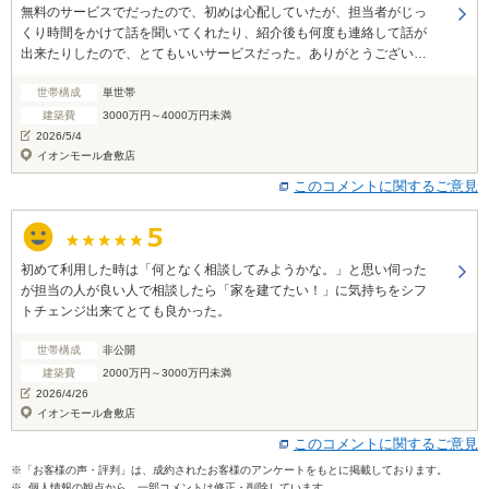
無料のサービスでだったので、初めは心配していたが、担当者がじっ
くり時間をかけて話を聞いてくれたり、紹介後も何度も連絡して話が
出来たりしたので、とてもいいサービスだった。ありがとうございま
した、
世帯構成
単世帯
建築費
3000万円～4000万円未満
2026/5/4
イオンモール倉敷店
このコメントに関するご意見
初めて利用した時は「何となく相談してみようかな。」と思い伺った
が担当の人が良い人で相談したら「家を建てたい！」に気持ちをシフ
トチェンジ出来てとても良かった。
世帯構成
非公開
建築費
2000万円～3000万円未満
2026/4/26
イオンモール倉敷店
このコメントに関するご意見
※「お客様の声・評判」は、成約されたお客様のアンケートをもとに掲載しております。
※ 個人情報の観点から、一部コメントは修正・削除しています。