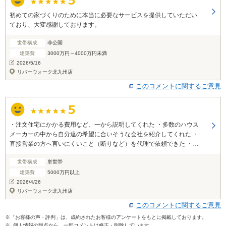
初めての家づくりのために本当に必要なサービスを提供していただい
ており、大変感謝しております。
世帯構成
非公開
建築費
3000万円～4000万円未満
2026/5/16
リバーウォーク北九州店
このコメントに関するご意見
・注文住宅にかかる費用など、一から説明してくれた ・多数のハウス
メーカーの中から自分達の希望に合いそうな会社を紹介してくれた ・
直接営業の方へ言いにくいこと（断りなど）を代理で依頼できた ・打
ち合わせ後などに第３者目線で意見を聞けた
世帯構成
単世帯
建築費
5000万円以上
2026/4/26
リバーウォーク北九州店
このコメントに関するご意見
※「お客様の声・評判」は、成約されたお客様のアンケートをもとに掲載しております。
※ 個人情報の観点から、一部コメントは修正・削除しています。