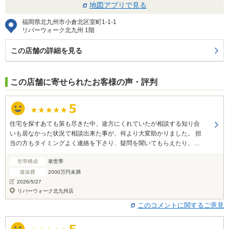
地図アプリで見る
福岡県北九州市小倉北区室町1-1-1
リバーウォーク北九州 1階
この店舗の詳細を見る
この店舗に寄せられたお客様の声・評判
住宅を探すあても策も尽きた中、途方にくれていたが相談する知り合
いも居なかった状況で相談出来た事が、何より大変助かりました。 担
当の方もタイミングよく連絡を下さり、疑問を聞いてもらえたり、提
案して下さったり 本当に有り難かったです。 親身に色々とありがと
世帯構成
単世帯
うございました。 お陰様で良い会社に出会い、安心して契約できまし
た。
建築費
2000万円未満
2026/5/27
リバーウォーク北九州店
このコメントに関するご意見