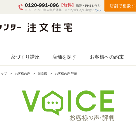
0120-991-096
【無料】
店舗で相談す
携帯・PHSも含む
9:00～21:00 年末年始休業 ※つながらない時は
こちら
家づくり講座
店舗を探す
お客様への約束
トップ
お客様の声
岐阜県
お客様の声 詳細