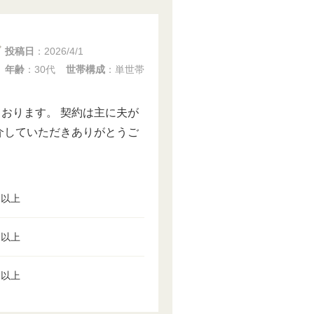
投稿日
：
2026/4/1
年齢
：30代
世帯構成
：単世帯
おります。 契約は主に夫が
介していただきありがとうご
円以上
円以上
円以上