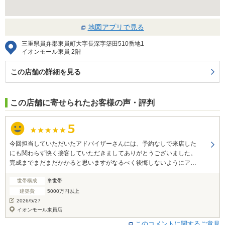
地図アプリで見る
三重県員弁郡東員町大字長深字築田510番地1
イオンモール東員 2階
この店舗の詳細を見る
この店舗に寄せられたお客様の声・評判
今回担当していただいたアドバイザーさんには、予約なしで来店した
にも関わらず快く接客していただきましてありがとうございました。
完成までまだまだかかると思いますがなるべく後悔しないようにアド
バイスをもらいながら最高の家を建てたいと思います。
世帯構成
単世帯
建築費
5000万円以上
2026/5/27
イオンモール東員店
このコメントに関するご意見