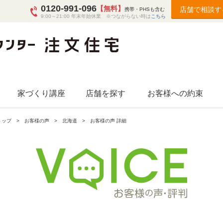
0120-991-096
【無料】
店舗で相談す
携帯・PHSも含む
9:00～21:00 年末年始休業 ※つながらない時は
こちら
家づくり講座
店舗を探す
お客様への約束
トップ
お客様の声
北海道
お客様の声 詳細