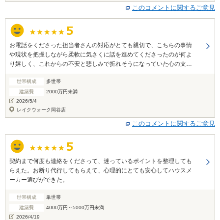
このコメントに関するご意見
お電話をくださった担当者さんの対応がとても親切で、こちらの事情
や現状を把握しながら柔軟に気さくに話を進めてくださったのが何よ
り嬉しく、これからの不安と悲しみで折れそうになっていた心の支え
になりました。少しでも前向きになれたというだけでも、スーモカウ
世帯構成
多世帯
ンターに相談してよかったと感じます。本当にありがとうございまし
た。 ぜひ機会があれば、また、よろしくお願いしたいです。
建築費
2000万円未満
2026/5/4
レイクウォーク岡谷店
このコメントに関するご意見
契約まで何度も連絡をくださって、迷っているポイントを整理しても
らえた。お断り代行してもらえて、心理的にとても安心してハウスメ
ーカー選びができた。
世帯構成
単世帯
建築費
4000万円～5000万円未満
2026/4/19