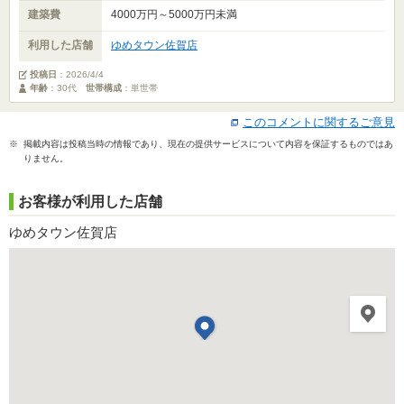
建築費
4000万円～5000万円未満
利用した店舗
ゆめタウン佐賀店
投稿日
：
2026/4/4
年齢
：30代
世帯構成
：単世帯
このコメントに関するご意見
※ 掲載内容は投稿当時の情報であり、現在の提供サービスについて内容を保証するものではあ
りません。
お客様が利用した店舗
ゆめタウン佐賀店