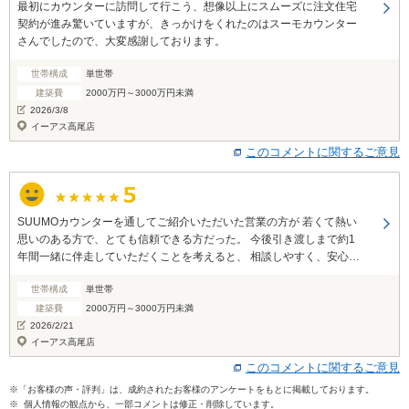
最初にカウンターに訪問して行こう、想像以上にスムーズに注文住宅
契約が進み驚いていますが、きっかけをくれたのはスーモカウンター
さんでしたので、大変感謝しております。
世帯構成
単世帯
建築費
2000万円～3000万円未満
2026/3/8
イーアス高尾店
このコメントに関するご意見
SUUMOカウンターを通してご紹介いただいた営業の方が 若くて熱い
思いのある方で、とても信頼できる方だった。 今後引き渡しまで約1
年間一緒に伴走していただくことを考えると、 相談しやすく、安心感
のある営業の方と、 安心感のあるハウスメーカーで家づくりができそ
世帯構成
単世帯
うだと感じている。 見積書に対するアドバイスや、契約に至るまでの
不安感などにも親身に相談にのっていただいたので、 第三者目線で、
建築費
2000万円～3000万円未満
アドバイスを頂けてとても前向きに進めることができた。
2026/2/21
イーアス高尾店
このコメントに関するご意見
※「お客様の声・評判」は、成約されたお客様のアンケートをもとに掲載しております。
※ 個人情報の観点から、一部コメントは修正・削除しています。