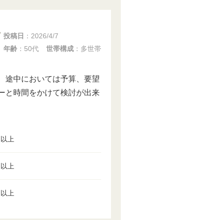
投稿日
：
2026/4/7
年齢
：50代
世帯構成
：多世帯
、途中においては予算、要望
ーと時間をかけて検討が出来
円以上
円以上
円以上