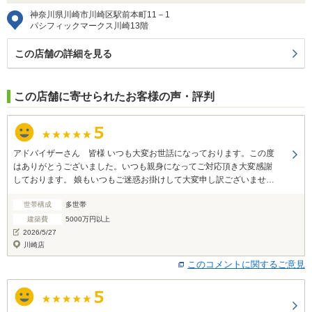
神奈川県川崎市川崎区駅前本町11－1
パシフィックマークス川崎13階
この店舗の詳細を見る
この店舗に寄せられたお客様の声・評判
アドバイザーさん 皆様 いつも大変お世話になっております。この度
はありがとうございました。いつも親身になってご対応頂き大変感謝
しております。 娘もいつもご迷惑お掛けして大変申し訳ございません
でした。 また機会ございましたら何卒よろしくお願いいたします。 皆
世帯構成
多世帯
様のご健康とご多幸をお祈りしております。 よろしくお願いいたしま
す。
建築費
5000万円以上
2026/5/27
川崎店
このコメントに関するご意見