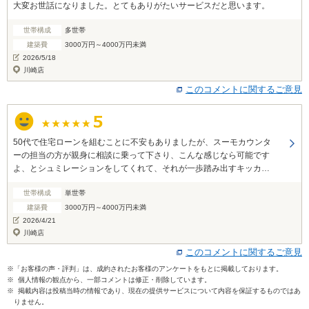
大変お世話になりました。とてもありがたいサービスだと思います。
世帯構成
多世帯
建築費
3000万円～4000万円未満
2026/5/18
川崎店
このコメントに関するご意見
50代で住宅ローンを組むことに不安もありましたが、スーモカウンタ
ーの担当の方が親身に相談に乗って下さり、こんな感じなら可能です
よ、とシュミレーションをしてくれて、それが一歩踏み出すキッカケ
になりました。実際にメーカーさんに提案を出して頂き、建て替えが
世帯構成
単世帯
可能だと分かった時は本当に嬉しかったです。 メーカーさんとの打ち
合わせは何度もする必要がありましたが、メーカーさんの会社に行く
建築費
3000万円～4000万円未満
必要がなく、スーモカウンターという場所をお借り出来るのはとても
2026/4/21
有り難かったです。打ち合わせが終わった後も、担当の方とまたすぐ
川崎店
にお話出来るのは安心出来たポイントです。
このコメントに関するご意見
※「お客様の声・評判」は、成約されたお客様のアンケートをもとに掲載しております。
※ 個人情報の観点から、一部コメントは修正・削除しています。
※ 掲載内容は投稿当時の情報であり、現在の提供サービスについて内容を保証するものではあ
りません。