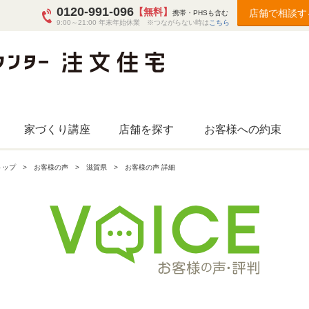
0120-991-096
【無料】
店舗で相談す
携帯・PHSも含む
9:00～21:00 年末年始休業 ※つながらない時は
こちら
家づくり講座
店舗を探す
お客様への約束
トップ
お客様の声
滋賀県
お客様の声 詳細