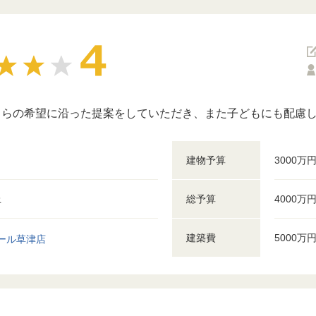
ちらの希望に沿った提案をしていただき、また子どもにも配慮
建物予算
3000万
上
総予算
4000万
建築費
5000万
ール草津店