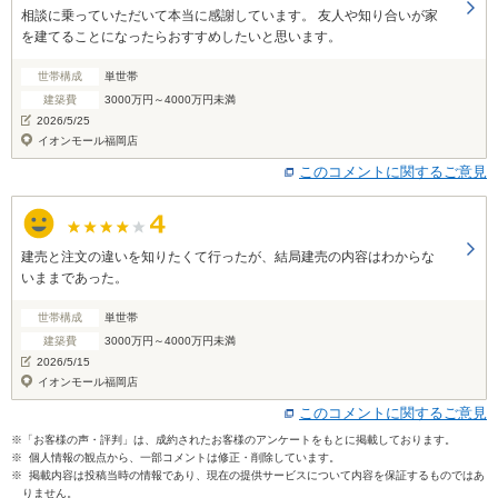
相談に乗っていただいて本当に感謝しています。 友人や知り合いが家
を建てることになったらおすすめしたいと思います。
世帯構成
単世帯
建築費
3000万円～4000万円未満
2026/5/25
イオンモール福岡店
このコメントに関するご意見
建売と注文の違いを知りたくて行ったが、結局建売の内容はわからな
いままであった。
世帯構成
単世帯
建築費
3000万円～4000万円未満
2026/5/15
イオンモール福岡店
このコメントに関するご意見
※「お客様の声・評判」は、成約されたお客様のアンケートをもとに掲載しております。
※ 個人情報の観点から、一部コメントは修正・削除しています。
※ 掲載内容は投稿当時の情報であり、現在の提供サービスについて内容を保証するものではあ
りません。