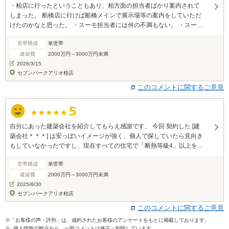
・柏店に行ったということもあり、柏方面の担当者ばかり案内されて
しまった。 船橋店に行けば船橋メインで展示場等の案内をしていただ
けたのかなと思った。 ・スーモ担当者には何の不満もない。 ・スーモ
に行ったことでハウスメーカーを探すことができた。最終的には自分
世帯構成
単世帯
でハウスメーカーを探せたので行ってよかった。
建築費
2000万円～3000万円未満
2026/3/15
セブンパークアリオ柏店
このコメントに関するご意見
自分にあった建築会社を紹介してもらえ感謝です。 今回 契約した [建
築会社＊＊＊] は安っぽいイメージが強く、個人で探していたら見向き
もしていなかったですし、現在すべての住宅で「断熱等級4」以上を満
たすことが求められているのを知っていたので、築45年以上に住む我
世帯構成
単世帯
が家はドコで建築しても現在より性能UPだったため断熱に興味がなく
スルーしていた [建築会社＊＊＊] さんといい 個人で建築会社を探すよ
建築費
2000万円～3000万円未満
りはクオリティーが高かかったです。
2025/8/30
セブンパークアリオ柏店
このコメントに関するご意見
※「お客様の声・評判」は、成約されたお客様のアンケートをもとに掲載しております。
※ 個人情報の観点から、一部コメントは修正・削除しています。