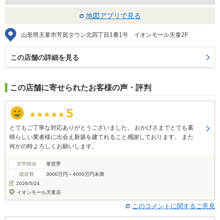
地図アプリで見る
山形県天童市芳賀タウン北四丁目1番1号 イオンモール天童2F
この店舗の詳細を見る
この店舗に寄せられたお客様の声・評判
とてもご丁寧な対応ありがとうございました。 おかげさまでとても素
晴らしい業者様に出会え新築を建てれること感謝しております。 また
何かの時よろしくお願いします。
世帯構成
単世帯
建築費
3000万円～4000万円未満
2026/5/24
イオンモール天童店
このコメントに関するご意見