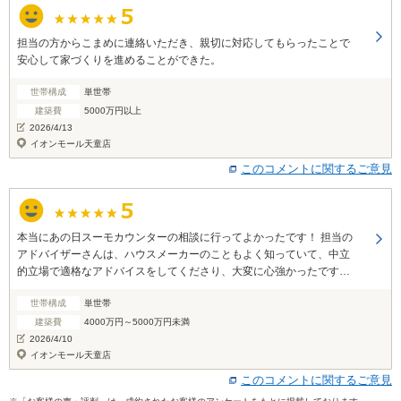
担当の方からこまめに連絡いただき、親切に対応してもらったことで
安心して家づくりを進めることができた。
世帯構成
単世帯
建築費
5000万円以上
2026/4/13
イオンモール天童店
このコメントに関するご意見
本当にあの日スーモカウンターの相談に行ってよかったです！ 担当の
アドバイザーさんは、ハウスメーカーのこともよく知っていて、中立
的立場で適格なアドバイスをしてくださり、大変に心強かったです。
悩んでいるときも、私が何で悩んでいるのか言語化してくださり、そ
世帯構成
単世帯
れに対してのすすめ方のアドバイスをして下さり、 不安やもやもやが
解消できました。 一生に一度のとても大きな買い物だからこそ、スー
建築費
4000万円～5000万円未満
モカウンターのような第三者の目線で相談できる存在は、本当にあり
2026/4/10
がたいですし、 有料でも受けたいくらいとてもいいサービスだと思い
イオンモール天童店
ました。
このコメントに関するご意見