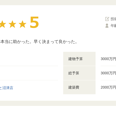
投
年
い本当に助かった。早く決まって良かった。
建物予算
3000万
総予算
3000万
建築費
2000万
と沼津店