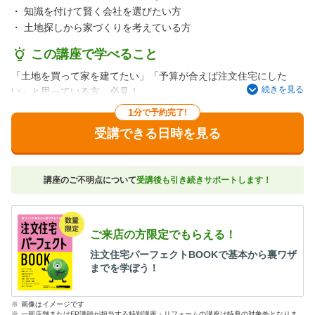
・
知識を付けて賢く会社を選びたい方
・
土地探しから家づくりを考えている方
この講座で学べること
「土地を買って家を建てたい」「予算が合えば注文住宅にした
続きを見る
い」と思っている方、必見！
住宅展示場・不動産会社に行く前にチェック！！
1
分で予約完了!
土地契約前の注意点、総予算の出し方、建築会社を選ぶ方法…。
受講できる日時を見る
これだけは知っておきたい、家づくりのダンドリ、お金、すべて
教えます。建売住宅やマンションと比較したい方もOK、住宅タイ
プの検討からサポート。
講座のご不明点について
受講後も引き続きサポートします！
「子どもが小さいから、短時間で効率よく学べてよかった！」と
参加者からのお声が多数寄せられる講座です。マイホームの検討
をこれから始める方は、まずこちらへお越しください。
ご来店の方限定でもらえる！
注文住宅パーフェクトBOOKで基本から裏ワザ
までを学ぼう！
※
画像はイメージです
※
一部店舗またはFP講師が担当する特別講座・リフォームの講座は特典の対象外となりま