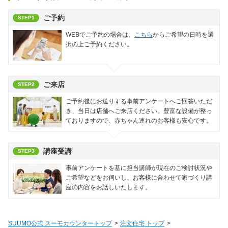
ご予約
STEP1
WEBでご予約の場合は、
こちら
からご希望の日時を選
択の上ご予約ください。
ご来店
STEP2
ご予約後にお送りする事前アンケートへご回答いただ
き、当日は店舗へご来店ください。豊富な設備が整っ
ておりますので、赤ちゃん連れのお客様も安心です。
講座受講
STEP3
事前アンケートを基に担当講師が現在のご検討状況や
ご希望などをお伺いし、お客様に合わせて家づくり講
座の内容をお話しいたします。
SUUMO公式 スーモカウンタートップ
注文住宅 トップ