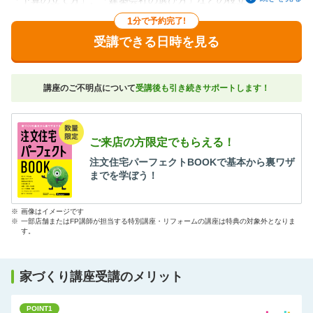
「予算の立て方」、「建築会社の選び方」などの役立つ情報が一
挙に学べるスペシャル講座です。
1
分で予約完了!
二世帯住宅をご検討の方にもオススメの講座です。
受講できる日時を見る
講座のご不明点について
受講後も引き続きサポートします！
ご来店の方限定でもらえる！
注文住宅パーフェクトBOOKで基本から裏ワザ
までを学ぼう！
※
画像はイメージです
※
一部店舗またはFP講師が担当する特別講座・リフォームの講座は特典の対象外となりま
す。
家づくり講座受講のメリット
POINT1