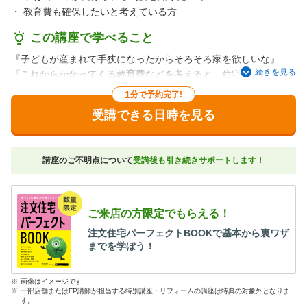
・
教育費も確保したいと考えている方
この講座で学べること
『子どもが産まれて手狭になったからそろそろ家を欲しいな』
続きを見る
『これからかかってくる教育費などを考えると、住宅ローンを組
むことに不安…。』
1
分で予約完了!
『家を建てること、貯蓄をすること、どちらも実現したい』とい
受講できる日時を見る
うパパママ必見です！
住宅ローンを組まないと受けられない制度や上手に教育費を貯め
ていくコツを始め、
講座のご不明点について
受講後も引き続きサポートします！
建てた後に後悔しないダンドリをアドバイザーが丁寧にお伝えし
ます。またSUUMOでは、子育てと家づくりに関する専門家へ数多
くの取材を行ってきました。そこで明らかになった共通項から、
子どもの”チカラ”を伸ばす家づくりのコツをお伝えします。
ご来店の方限定でもらえる！
注文住宅パーフェクトBOOKで基本から裏ワザ
＜講座の内容＞
までを学ぼう！
・住宅ローンを組むことで受けられる制度
・教育費を上手に貯めるコツ
※
画像はイメージです
・子育て世代の家づくりの段取り
※
一部店舗またはFP講師が担当する特別講座・リフォームの講座は特典の対象外となりま
・子どもの“チカラ”を伸ばす家づくりのコツ
す。