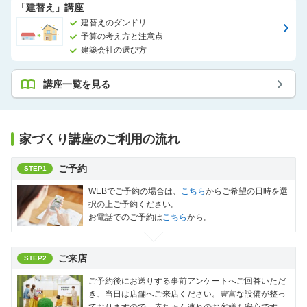
「建替え」講座
建替えのダンドリ
予算の考え方と注意点
建築会社の選び方
講座一覧を見る
家づくり講座のご利用の流れ
ご予約
STEP1
WEBでご予約の場合は、
こちら
からご希望の日時を選
択の上ご予約ください。
お電話でのご予約は
こちら
から。
ご来店
STEP2
ご予約後にお送りする事前アンケートへご回答いただ
き、当日は店舗へご来店ください。豊富な設備が整っ
ておりますので、赤ちゃん連れのお客様も安心です。