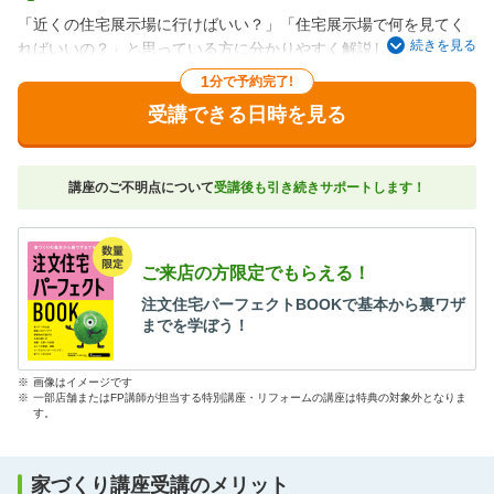
「近くの住宅展示場に行けばいい？」「住宅展示場で何を見てく
続きを見る
ればいいの？」と思っている方に分かりやすく解説します。
家を建てた方、誰もが足を運ぶ住宅展示場。「何となく見ただ
1
分で予約完了!
け」では損しています。
受講できる日時を見る
見どころポイント、これだけは知っておきたいポイントをお伝え
します。
住宅展示場に出展していない建築会社さんの探し方もお教えしま
講座のご不明点について
受講後も引き続きサポートします！
す。
スーモカウンターが集めたレアな得する見学会情報もあるかも？
「これから住宅展示場に行く方」「住宅展示場に行ったがよくわ
からなかった方」におススメです。
ご来店の方限定でもらえる！
注文住宅パーフェクトBOOKで基本から裏ワザ
までを学ぼう！
※
画像はイメージです
※
一部店舗またはFP講師が担当する特別講座・リフォームの講座は特典の対象外となりま
す。
家づくり講座受講のメリット