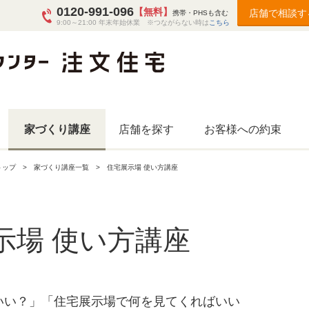
0120-991-096
【無料】
店舗で相談す
携帯・PHSも含む
9:00～21:00 年末年始休業 ※つながらない時は
こちら
家づくり講座
店舗を探す
お客様への約束
トップ
家づくり講座一覧
住宅展示場 使い方講座
示場 使い方講座
いい？」「住宅展示場で何を見てくればいい