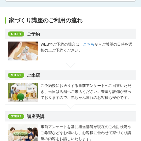
家づくり講座のご利用の流れ
ご予約
STEP1
WEBでご予約の場合は、
こちら
からご希望の日時を選
択の上ご予約ください。
ご来店
STEP2
ご予約後にお送りする事前アンケートへご回答いただ
き、当日は店舗へご来店ください。豊富な設備が整っ
ておりますので、赤ちゃん連れのお客様も安心です。
講座受講
STEP3
事前アンケートを基に担当講師が現在のご検討状況や
ご希望などをお伺いし、お客様に合わせて家づくり講
座の内容をお話しいたします。