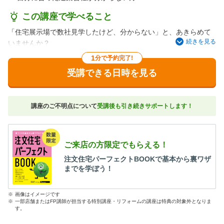
この講座で学べること
「住宅展示場で数社見学したけど、分からない」と、あきらめて
続きを見る
いませんか？
この講座に参加すると、あなたの建築会社の選び方が180度変わる
1
分で予約完了!
かも！？
受講できる日時を見る
アフターサービスや契約のタイミング、見積りなど、価格や外観
デザイン以外で見落としがちな比較ポイントを徹底解説。
自分に合った建築会社を見つけるコツを教えます。
講座のご不明点について
受講後も引き続きサポートします！
ご来店の方限定でもらえる！
注文住宅パーフェクトBOOKで基本から裏ワザ
までを学ぼう！
※
画像はイメージです
※
一部店舗またはFP講師が担当する特別講座・リフォームの講座は特典の対象外となりま
す。