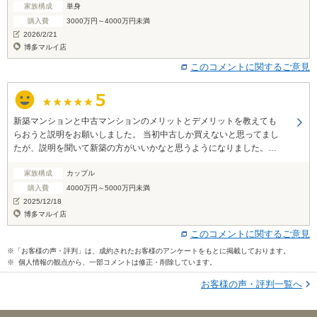
家族構成
単身
購入費
3000万円～4000万円未満
2026/2/21
博多マルイ店
このコメントに関するご意見
新築マンションと中古マンションのメリットとデメリットを教えても
らおうと説明をお願いしました。 当初中古しか買えないと思ってまし
たが、説明を聞いて新築の方がいいかなと思うようになりました。福
岡市内のマンションは今、金額の差があまりない為、新築に気持ちが
家族構成
カップル
傾きました。探している物件についてヒアリングを受けて、新築マン
ションの紹介を受け、早速販売先に伺って説明を受けて物件をみた
購入費
4000万円～5000万円未満
ら、探している物件にマッチする物件でした。相談に行った際はリモ
2025/12/18
ートでしたが、説明からわずか2日、最初の物件に決める事が出来まし
博多マルイ店
た。まさかこんなにスムーズに早く事が進むなんて驚きです。説明い
このコメントに関するご意見
ただいた担当の方がヒアリングが上手く、福岡の土地をよく知ってい
※「お客様の声・評判」は、成約されたお客様のアンケートをもとに掲載しております。
たからだと思います。サービスについては非常に満足しています。あ
※ 個人情報の観点から、一部コメントは修正・削除しています。
りがとうございました。
お客様の声・評判一覧へ