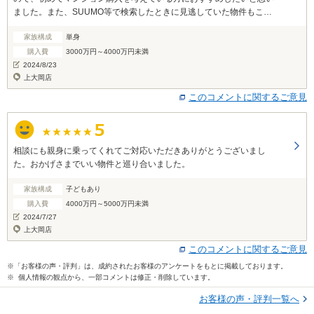
ました。また、SUUMO等で検索したときに見逃していた物件もこの
カウンターで紹介いただけました。 最終的に紹介いただいた物件を購
家族構成
単身
入することとなったので、こちらに伺ってみて良かったです。
購入費
3000万円～4000万円未満
2024/8/23
上大岡店
このコメントに関するご意見
相談にも親身に乗ってくれてご対応いただきありがとうございまし
た。おかげさまでいい物件と巡り合いました。
家族構成
子どもあり
購入費
4000万円～5000万円未満
2024/7/27
上大岡店
このコメントに関するご意見
※「お客様の声・評判」は、成約されたお客様のアンケートをもとに掲載しております。
※ 個人情報の観点から、一部コメントは修正・削除しています。
お客様の声・評判一覧へ