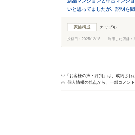
新築マンションと中古マンショ
いと思ってましたが、説明を聞
まりない為、新築に気持ちが傾
販売先に伺って説明を受けて物
家族構成
カップル
説明からわずか2日、最初の物
投稿日：
2025/12/18
利用した店舗：
ただいた担当の方がヒアリング
ています。ありがとうございま
※「お客様の声・評判」は、成約され
※ 個人情報の観点から、一部コメン