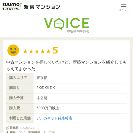
中古マンションを探していたけど、新築マンションを紹介しても
らえてよかった
購入エリア
東京都
間取り
3K/DK/LDK
購入予算
非公開
購入費
5000万円以上
利用した店舗
アルカキット錦糸町店
投稿日
：
2024/9/17
年齢
：40代
家族構成
：カップル