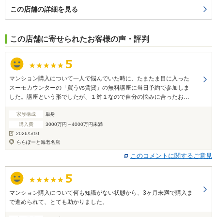
この店舗の詳細を見る
この店舗に寄せられたお客様の声・評判
マンション購入について一人で悩んでいた時に、たまたま目に入った
スーモカウンターの「買うvs賃貸」の無料講座に当日予約で参加しま
した。講座という形でしたが、１対１なので自分の悩みに合ったお話
をしてもらえたこと、質問に丁寧に答えていただけたことで不安が解
家族構成
単身
消されました。 また自分に合った新築マンションを紹介していただけ
るだけでなく、見学予約や、見学後の相談にも乗っていただけたこと
購入費
3000万円～4000万円未満
でマンション探しの負担も軽減されました。 無料でここまでしていた
2026/5/10
だけたのは驚きです。 まさか自分が新築マンションを買えるとは思っ
ららぽーと海老名店
ていなかったので、担当の方には本当に感謝しています。 私のように
このコメントに関するご意見
一人でマンション購入を悩んでいる人にぜひ利用してもらいたいサー
ビスだと思いました。
マンション購入について何も知識がない状態から、3ヶ月未満で購入ま
で進められて、とても助かりました。