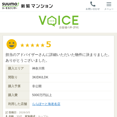
担当のアドバイザーさんに詳細いただいた物件に決まりました。
ありがとうございました。
購入エリア
神奈川県
間取り
3K/DK/LDK
購入予算
非公開
購入費
5000万円以上
利用した店舗
ららぽーと海老名店
投稿日
：
2026/3/5
年齢
：30代
家族構成
：カップル