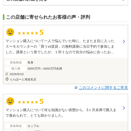
この店舗に寄せられたお客様の声・評判
マンション購入について一人で悩んでいた時に、たまたま目に入った
スーモカウンターの「買うvs賃貸」の無料講座に当日予約で参加しま
した。講座という形でしたが、１対１なので自分の悩みに合ったお話
をしてもらえたこと、質問に丁寧に答えていただけたことで不安が解
家族構成
単身
消されました。 また自分に合った新築マンションを紹介していただけ
るだけでなく、見学予約や、見学後の相談にも乗っていただけたこと
購入費
3000万円～4000万円未満
でマンション探しの負担も軽減されました。 無料でここまでしていた
2026/5/10
だけたのは驚きです。 まさか自分が新築マンションを買えるとは思っ
ららぽーと海老名店
ていなかったので、担当の方には本当に感謝しています。 私のように
このコメントに関するご意見
一人でマンション購入を悩んでいる人にぜひ利用してもらいたいサー
ビスだと思いました。
マンション購入について何も知識がない状態から、3ヶ月未満で購入ま
で進められて、とても助かりました。
家族構成
カップル