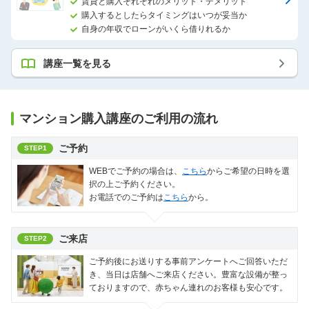
賃貸と購入それぞれのメリット・デメリット
購入するとしたらタイミングはいつが妥当か
自身の年収でローンがいくら借りれるか
講座一覧を見る
マンション購入講座のご利用の流れ
ご予約
STEP1
WEBでご予約の場合は、
こちら
からご希望の日時を選
択の上ご予約ください。
お電話でのご予約は
こちら
から。
ご来店
STEP2
ご予約後にお送りする事前アンケートへご回答いただ
き、当日は店舗へご来店ください。豊富な設備が整っ
ておりますので、赤ちゃん連れのお客様も安心です。