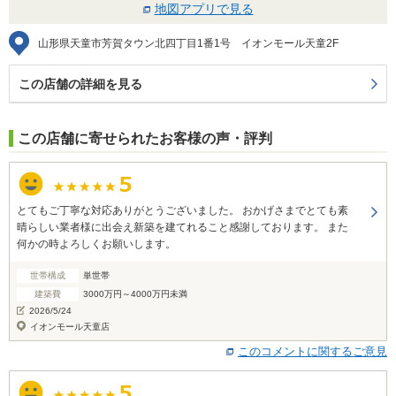
地図アプリで見る
山形県天童市芳賀タウン北四丁目1番1号 イオンモール天童2F
この店舗の詳細を見る
この店舗に寄せられたお客様の声・評判
とてもご丁寧な対応ありがとうございました。 おかげさまでとても素
晴らしい業者様に出会え新築を建てれること感謝しております。 また
何かの時よろしくお願いします。
世帯構成
単世帯
建築費
3000万円～4000万円未満
2026/5/24
イオンモール天童店
このコメントに関するご意見