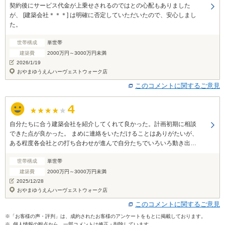
契約後にサービス代金が上乗せされるのではとの心配もありました
が、 [建築会社＊＊＊] は明確に否定していただいたので、安心しまし
た。
世帯構成
単世帯
建築費
2000万円～3000万円未満
2026/1/19
おやまゆうえんハーヴェストウォーク店
このコメントに関するご意見
自分たちに合う建築会社を紹介してくれて良かった。計画初期に相談
できた点が良かった。 まめに連絡をいただけることはありがたいが、
ある程度各会社との打ち合わせが進んで自分たちでいろいろ動き出し
選定していく段階に入ったら、困った時にこちらから連絡する形が良
世帯構成
単世帯
かった。
建築費
2000万円～3000万円未満
2025/12/28
おやまゆうえんハーヴェストウォーク店
このコメントに関するご意見
※「お客様の声・評判」は、成約されたお客様のアンケートをもとに掲載しております。
※ 個人情報の観点から、一部コメントは修正・削除しています。