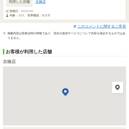
利用した店舗
京橋店
投稿日
：
2025/3/6
年齢
：30代
世帯構成
：単世帯
このコメントに関するご意見
※ 掲載内容は投稿当時の情報であり、現在の提供サービスについて内容を保証するものではあ
りません。
お客様が利用した店舗
京橋店