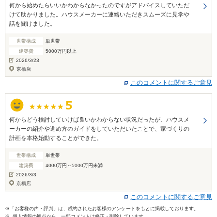
何から始めたらいいかわからなかったのですがアドバイスしていただ
けて助かりました。ハウスメーカーに連絡いただきスムーズに見学や
話を聞けました。
世帯構成
単世帯
建築費
5000万円以上
2026/3/23
京橋店
このコメントに関するご意見
何からどう検討していけば良いかわからない状況だったが、ハウスメ
ーカーの紹介や進め方のガイドをしていただいたことで、家づくりの
計画を本格始動することができた。
世帯構成
単世帯
建築費
4000万円～5000万円未満
2026/3/3
京橋店
このコメントに関するご意見
※「お客様の声・評判」は、成約されたお客様のアンケートをもとに掲載しております。
※ 個人情報の観点から、一部コメントは修正・削除しています。