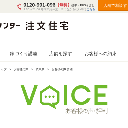
0120-991-096
【無料】
店舗で相談す
携帯・PHSも含む
9:00～21:00 年末年始休業 ※つながらない時は
こちら
家づくり講座
店舗を探す
お客様への約束
トップ
お客様の声
岐阜県
お客様の声 詳細