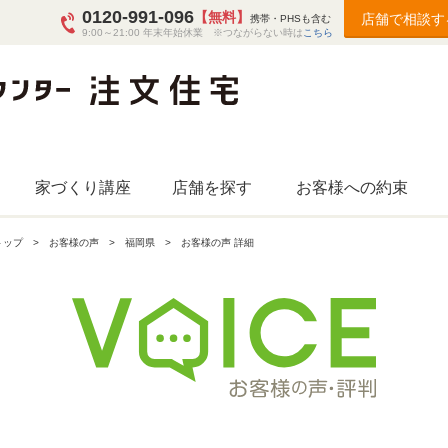
0120-991-096
【無料】
店舗で相談す
携帯・PHSも含む
9:00～21:00 年末年始休業 ※つながらない時は
こちら
家づくり講座
店舗を探す
お客様への約束
トップ
お客様の声
福岡県
お客様の声 詳細